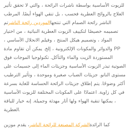
للزيوت الأساسية بواسطة ناشرات الرائحة ، والتي لا تحقق تأثير
العلاج بالروائح العطرية فحسب ، بل تنقي الهواء أيضًا. المرطب
الناشر رائحة الصمام التي تنتجها
الموردين رائحة الناشر
تم
تصميمه خصيصًا لتكييف الزيوت العطرية النباتية ، من اختيار
المواد ، وتصميم هيكل المنتج ، وفيلم الانحلال الأساسي ،
والدوائر والمكونات الإلكترونية ، إلخ. يمكن أن تقاوم مادة PP
المستوردة الزيت والماء والتآكل. تكنولوجيا الموجات فوق
الصوتية تبذر الزيوت الأساسية وجزيئات الماء إلى جسيمات على
مستوى النانو. جزيئات الضباب صغيرة وموحدة ، وتأثير الترطيب
أكثر وضوحًا. يتم إطلاق جزيئات الرائحة الحساسة للغاية بسرعة
في كل زاوية. اعتمادًا على المكونات المختلفة للزيوت الأساسية
، يمكنها تنقية الهواء ولها آثار مهدئة وجميلة. إنه خيار للياقة
العطرية.
كما الرائدة
الشركة المصنعة للرائحة الناشر
، يقدم موزين