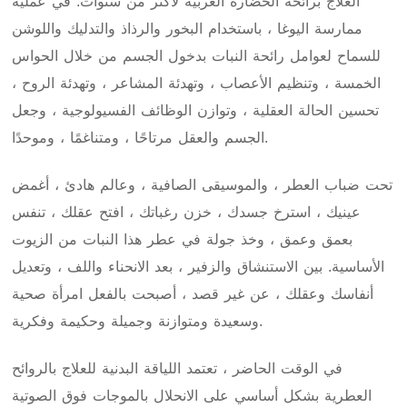
العلاج برائحة الحضارة الغربية لأكثر من سنوات. في عملية
ممارسة اليوغا ، باستخدام البخور والرذاذ والتدليك واللوشن
للسماح لعوامل رائحة النبات بدخول الجسم من خلال الحواس
الخمسة ، وتنظيم الأعصاب ، وتهدئة المشاعر ، وتهدئة الروح ،
تحسين الحالة العقلية ، وتوازن الوظائف الفسيولوجية ، وجعل
الجسم والعقل مرتاحًا ، ومتناغمًا ، وموحدًا.
تحت ضباب العطر ، والموسيقى الصافية ، وعالم هادئ ، أغمض
عينيك ، استرخ جسدك ، خزن رغباتك ، افتح عقلك ، تنفس
بعمق وعمق ، وخذ جولة في عطر هذا النبات من الزيوت
الأساسية. بين الاستنشاق والزفير ، بعد الانحناء واللف ، وتعديل
أنفاسك وعقلك ، عن غير قصد ، أصبحت بالفعل امرأة صحية
وسعيدة ومتوازنة وجميلة وحكيمة وفكرية.
في الوقت الحاضر ، تعتمد اللياقة البدنية للعلاج بالروائح
العطرية بشكل أساسي على الانحلال بالموجات فوق الصوتية