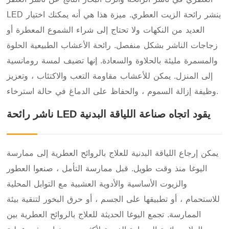
LED ينشر رائحة الزيت العطري. ميزة هذا هي أنه يمكنك اختيار
العديد من النكهات ولا تحتاج إلى شراء الشموع المعطرة أو
زجاجات الناشر بشكل منفصل. رائحة الأعشاب الطبيعية الحلوة
والمسمرة مليئة بالحلاوة والسعادة. إنها تضيف لمسة رومانسية
إلى المنزل. يمكن للأعشاب مقاومة التعب والاكتئاب ، وتعزيز
وظيفة إزالة السموم ، والحفاظ على الدماغ في حالة استرخاء.
ناشر رائحة LED يقود اتجاه صناعة اللياقة البدنية
يمكن إرجاع اللياقة البدنية للعلاج بالروائح العطرية إلى ممارسة
اليوغا منذ وقت طويل. قبل ممارسة التأمل ، صنعوا العطور
والزيوت الأساسية والأدوية العشبية مع التوابل المحلية
للاستحمام ، أو تطبيقها على الجسم ، أو حرق البخور لتنقية بيئة
الممارسة. تجمع اليوغا الحديثة للعلاج بالروائح العطرية بين