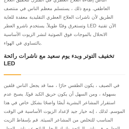
العاطفي. ومع ذلك ، يستسلم معظم الناس في منتصف
الطريق لأن ناشرات العلاج العطري التقليدية معقدة للغاية
وتستغرق وقتًا طويلاً. يستخدم ناشرو العطر LED الآن تقنية
الانحلال بالموجات فوق الصوتية لنشر الزيوت الأساسية
بالتساوي في الهواء.
تخفيف التوتر وبدء يوم سعيد مع ناشرات رائحة
LED
في الصيف ، يكون الطقس حارًا ، مما قد يجعل الناس قلقين
بسهولة ، ومن السهل أن يكون حريق الكبد قويًا. يصبح عدم
استقرار المشاعر البشرية أيضًا واضحًا بشكل خاص في هذا
الموسم. لذلك ، إنه خيار جيد لإعداد الزيوت الأساسية في الوقت
المناسب للتخلص من المشاعر السيئة. قم بإسقاط الزيت
العطري في ناشر الرائحة واترك البخار الناتج عن ناشر العطر